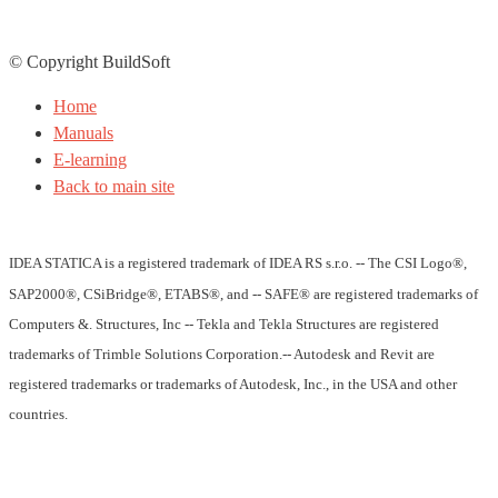
© Copyright BuildSoft
Home
Manuals
E-learning
Back to main site
IDEA STATICA is a registered trademark of IDEA RS s.r.o. -- The CSI Logo®,
SAP2000®, CSiBridge®, ETABS®, and -- SAFE® are registered trademarks of
Computers &. Structures, Inc -- Tekla and Tekla Structures are registered
trademarks of Trimble Solutions Corporation.-- Autodesk and Revit are
registered trademarks or trademarks of Autodesk, Inc., in the USA and other
countries.