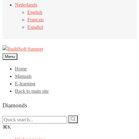
Nederlands
English
Français
Español
Menu
Home
Manuals
E-learning
Back to main site
Diamonds
⌘K